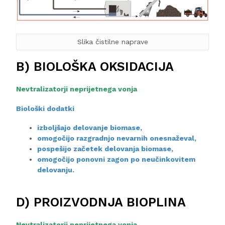
Slika čistilne naprave
B) BIOLOŠKA OKSIDACIJA
Nevtralizatorj
i
nepr
ijetnega
vonja
Biološki dodatki
izboljšajo delovanje biomase,
omogočijo razgradnjo nevarnih onesnaževal,
pospešijo začetek delovanja biomase,
omogočijo ponovni zagon po neučinkovitem
delovanju.
D) PROIZVODNJA BIOPLINA
Nevtralizatorj
i
nepr
ijetnega
vonja