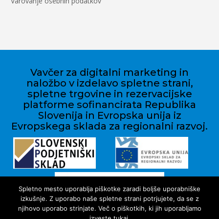
Varovanje osebnih podatkov
Vavčer za digitalni marketing in
naložbo v izdelavo spletne strani,
spletne trgovine in rezervacijske
platforme sofinancirata Republika
Slovenija in Evropska unija iz
Evropskega sklada za regionalni razvoj.
Spletno mesto uporablja piškotke zaradi boljše uporabniške
izkušnje. Z uporabo naše spletne strani potrjujete, da se z
njihovo uporabo strinjate. Več o piškotkih, ki jih uporabljamo
izveste tukaj.