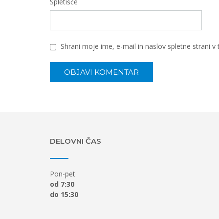
Spletišče
Shrani moje ime, e-mail in naslov spletne strani 
DELOVNI ČAS
Pon-pet
od 7:30
do 15:30