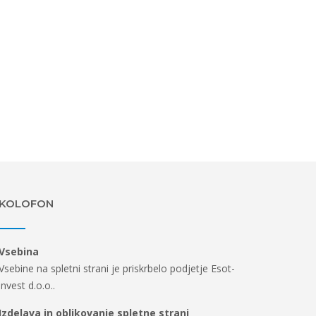
KOLOFON
Vsebina
Vsebine na spletni strani je priskrbelo podjetje Esot-
invest d.o.o..
Izdelava in oblikovanje spletne strani