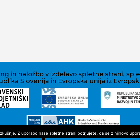
ng in naložbo v izdelavo spletne strani, spl
blika Slovenija in Evropska unija iz Evropsk
kušnje. Z uporabo naše spletne strani potrjujete, da se z njihovo uporabo
Avtorske pravice ©2022 ESOT-INVEST d.o.o.