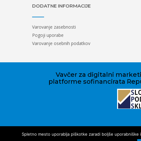
DODATNE INFORMACIJE
Varovanje zasebnosti
Pogoji uporabe
Varovanje osebnih podatkov
Vavčer za digitalni marketi
platforme sofinancirata Repu
Spletno mesto uporablja piškotke zaradi boljše uporabniške iz