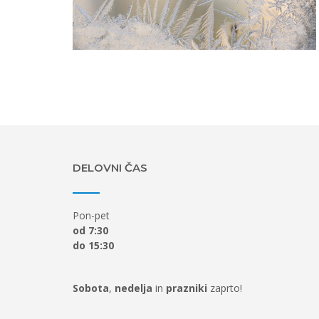
DELOVNI ČAS
Pon-pet
od 7:30
do 15:30
Sobota
,
nedelja
in
prazniki
zaprto!